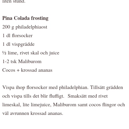
liten stund.
Pina Colada frosting
200 g philadelphiaost
1 dl florsocker
1 dl vispgrädde
½ lime, rivet skal och juice
1-2 tsk Maliburom
Cocos + krossad ananas
Vispa ihop florsocker med philadelphian. Tillsätt grädden
och vispa tills det blir fluffigt. Smaksätt med rivet
limeskal, lite limejuice, Maliburom samt cocos flingor och
väl avrunnen krossad ananas.