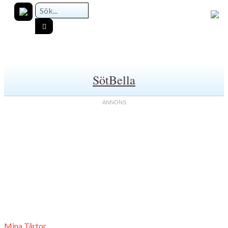
SötBella
Mina Tårtor