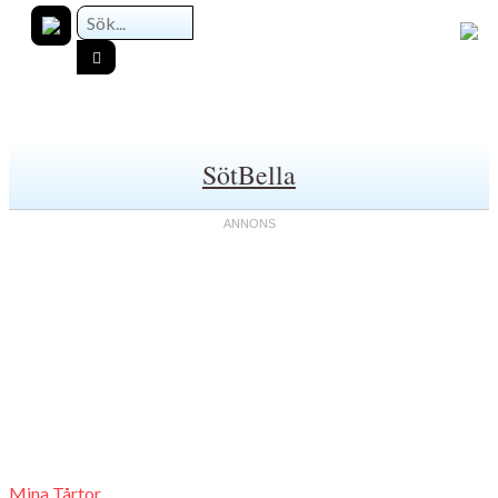
SötBella
Mina Tårtor