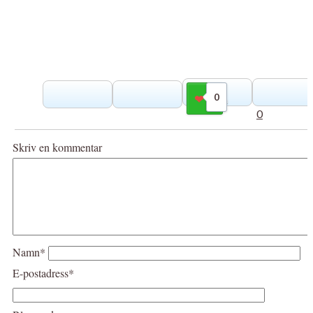
0
Gilla
0
Skriv en kommentar
Namn*
E-postadress*