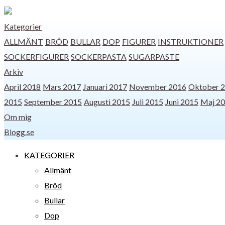
Kategorier
ALLMÄNT
BRÖD
BULLAR
DOP
FIGURER
INSTRUKTIONER
SOCKERFIGURER
SOCKERPASTA
SUGARPASTE
Arkiv
April 2018
Mars 2017
Januari 2017
November 2016
Oktober 
2015
September 2015
Augusti 2015
Juli 2015
Juni 2015
Maj 2
Om mig
Blogg.se
KATEGORIER
Allmänt
Bröd
Bullar
Dop