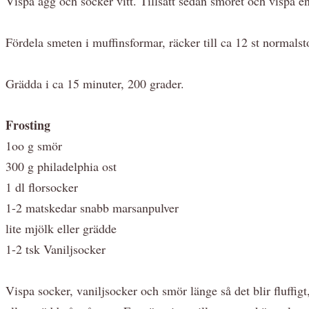
Vispa ägg och socker vitt. Tillsätt sedan smöret och vispa e
Fördela smeten i muffinsformar, räcker till ca 12 st normalst
Grädda i ca 15 minuter, 200 grader.
Frosting
1oo g smör
300 g philadelphia ost
1 dl florsocker
1-2 matskedar snabb marsanpulver
lite mjölk eller grädde
1-2 tsk Vaniljsocker
Vispa socker, vaniljsocker och smör länge så det blir fluffigt,