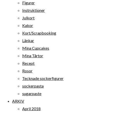
Figurer
Instruktioner
Julkort
Kakor
Kort/Scrapbooking
Länkar
Mina Cupcakes
Mina Tårtor
Recept
Rosor
Tecknade sockerfigurer
sockerpasta
sugarpaste
ARKIV
April 2018