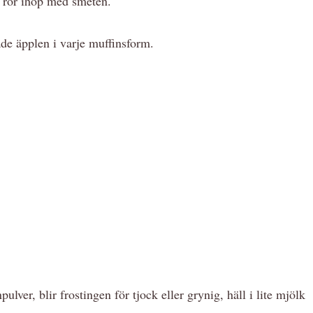
ch rör ihop med smeten.
ade äpplen i varje muffinsform.
lver, blir frostingen för tjock eller grynig, häll i lite mjölk