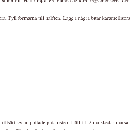
n stund till. Häll i mjölken, blanda de torra ingredienserna o
ora. Fyll formarna till hälften. Lägg i några bitar karamelliser
 tillsätt sedan philadelphia osten. Häll i 1-2 matskedar marsanpu