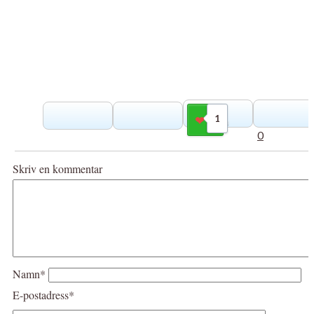
1
Gilla
0
Skriv en kommentar
Namn*
E-postadress*