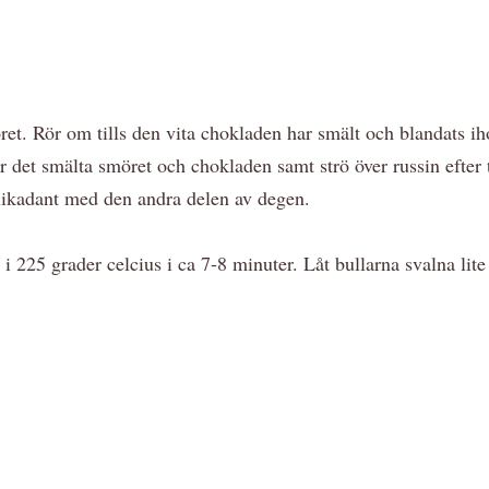
öret. Rör om tills den vita chokladen har smält och blandats i
över det smälta smöret och chokladen samt strö över russin eft
 likadant med den andra delen av degen.
 i 225 grader celcius i ca 7-8 minuter. Låt bullarna svalna li