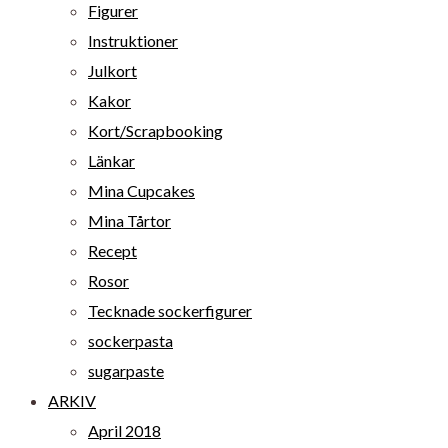
Figurer
Instruktioner
Julkort
Kakor
Kort/Scrapbooking
Länkar
Mina Cupcakes
Mina Tårtor
Recept
Rosor
Tecknade sockerfigurer
sockerpasta
sugarpaste
ARKIV
April 2018