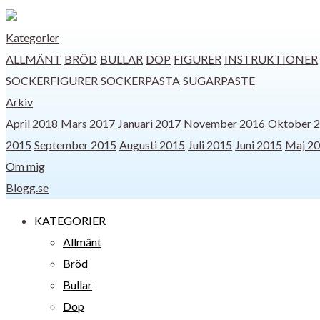
Kategorier
ALLMÄNT
BRÖD
BULLAR
DOP
FIGURER
INSTRUKTIONER
SOCKERFIGURER
SOCKERPASTA
SUGARPASTE
Arkiv
April 2018
Mars 2017
Januari 2017
November 2016
Oktober 
2015
September 2015
Augusti 2015
Juli 2015
Juni 2015
Maj 2
Om mig
Blogg.se
KATEGORIER
Allmänt
Bröd
Bullar
Dop