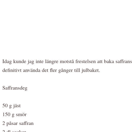
Idag kunde jag inte längre motstå frestelsen att baka saffra
definitivt använda det fler gånger till julbaket.
Saffransdeg
50 g jäst
150 g smör
2 påsar saffran
2 dl socker