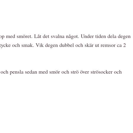
hop med smöret. Låt det svalna något. Under tiden dela degen
er tycke och smak. Vik degen dubbel och skär ut remsor ca 2
te och pensla sedan med smör och strö över strösocker och