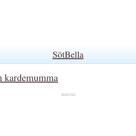
SötBella
och kardemumma